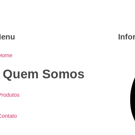
enu
Info
 Home
• Quem Somos
Produtos
Contato