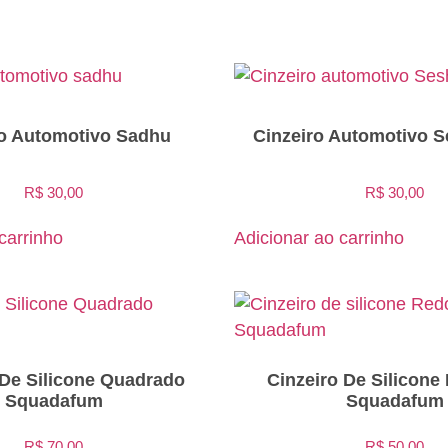
ro Automotivo Sadhu
Cinzeiro Automotivo 
R$
30,00
R$
30,00
carrinho
Adicionar ao carrinho
 De Silicone Quadrado
Cinzeiro De Silicon
Squadafum
Squadafum
R$
70,00
R$
50,00