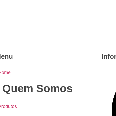
enu
Info
 Home
• Quem Somos
Produtos