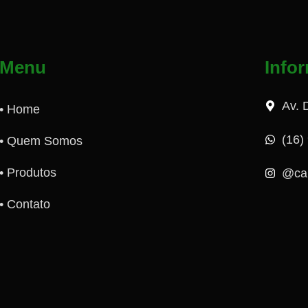
Menu
Info
Av. 
• Home
(16)
• Quem Somos
• Produtos
@ca
• Contato