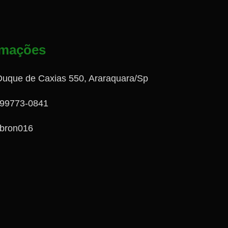
rmações
Duque de Caxias 550, Araraquara/Sp
 99773-0841
bron016