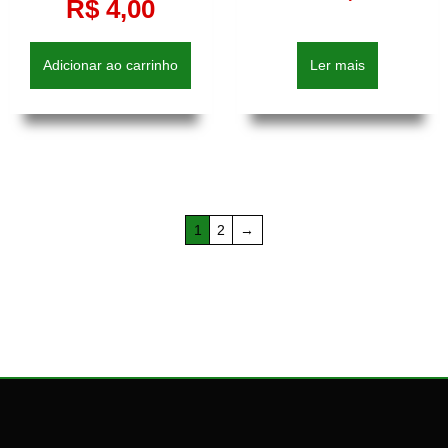
R$
4,00
Adicionar ao carrinho
Ler mais
1
2
→