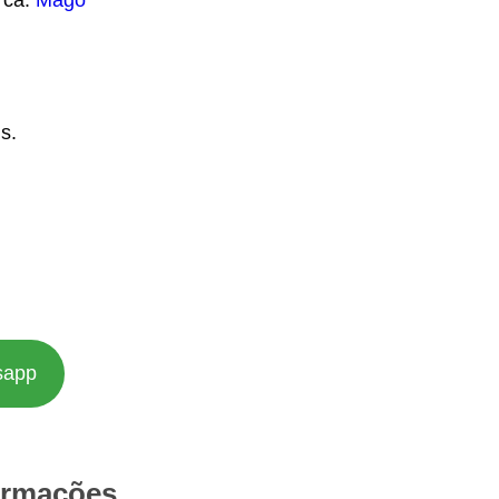
s.
sapp
ormações