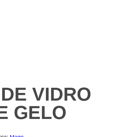
 DE VIDRO
E GELO
rca:
Mago