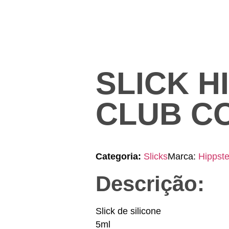
SLICK H
CLUB C
Categoria:
Slicks
Marca:
Hippste
Descrição:
Slick de silicone
5ml