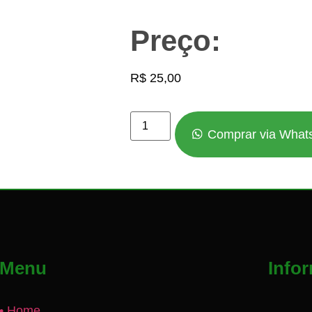
Preço:
R$
25,00
Comprar via What
Menu
Info
• Home