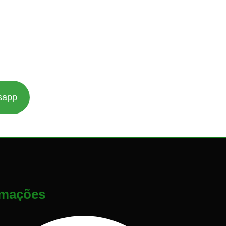
sapp
rmações