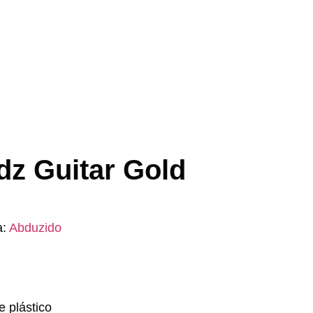
dz Guitar Gold
a:
Abduzido
e plástico