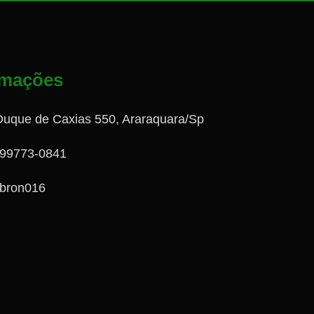
rmações
Duque de Caxias 550, Araraquara/Sp
 99773-0841
bron016