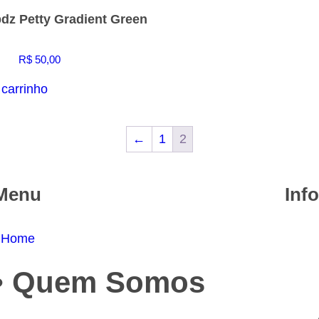
dz Petty Gradient Green
R$
50,00
 carrinho
←
1
2
Menu
Inf
 Home
• Quem Somos