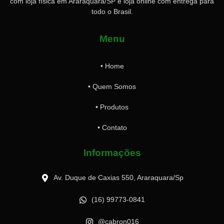
com loja física em Araraquara/SP e loja online com entrega para
todo o Brasil.
Menu
• Home
• Quem Somos
• Produtos
• Contato
Informações
Av. Duque de Caxias 550, Araraquara/Sp
(16) 99773-0841
@cabron016